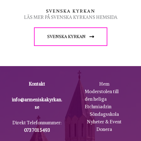
SVENSKA KYRKAN
LÄS MER PÅ SVENSKA KYRKANS HEMSIDA
SVENSKA KYRKAN
Kontakt
Hem
Moderstolen till
den heliga
info@armeniskakyrkan.
Etchmiadzin
se
Söndagsskola
Nyheter & Event
Direkt Telefonnummer:
Donera
073 701 5493