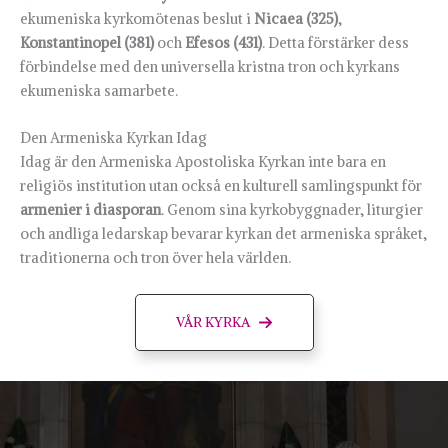
ekumeniska kyrkomötenas beslut i
Nicaea (325)
,
Konstantinopel (381)
och
Efesos (431)
. Detta förstärker dess
förbindelse med den universella kristna tron och kyrkans
ekumeniska samarbete.
Den Armeniska Kyrkan Idag
Idag är den Armeniska Apostoliska Kyrkan inte bara en
religiös institution utan också en kulturell samlingspunkt för
armenier i diasporan
. Genom sina kyrkobyggnader, liturgier
och andliga ledarskap bevarar kyrkan det armeniska språket,
traditionerna och tron över hela världen.
VÅR KYRKA