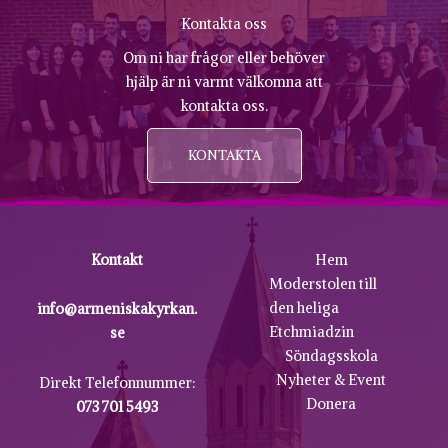
Kontakta oss
Om ni har frågor eller behöver
hjälp är ni varmt välkomna att
kontakta oss.
KONTAKTA
Kontakt
Hem
Moderstolen till
den heliga
info@armeniskakyrkan.
Etchmiadzin
se
Söndagsskola
Nyheter & Event
Direkt Telefonnummer:
Donera
073 701 5493