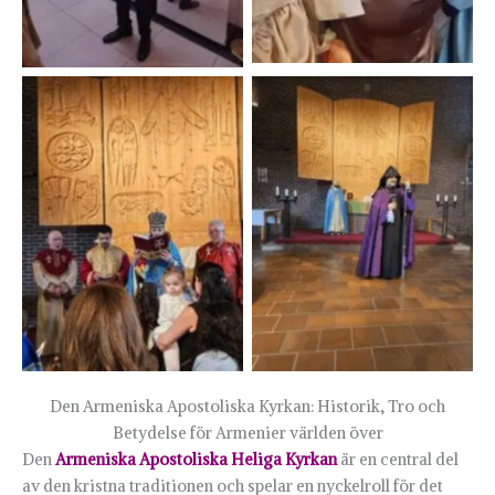
Den Armeniska Apostoliska Kyrkan: Historik, Tro och
Betydelse för Armenier världen över
Den
Armeniska Apostoliska Heliga Kyrkan
är en central del
av den kristna traditionen och spelar en nyckelroll för det