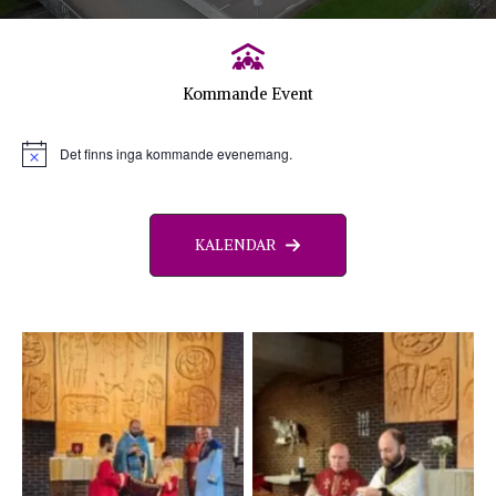
Kommande Event
Det finns inga kommande evenemang.
N
o
t
i
s
KALENDAR