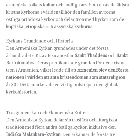
armeniska folkets kultur och andliga arv. Som en av de äldsta
kristna kyrkorna i världen tillhör den familjen av forna
östliga ortodoxa kyrkor och delar tron med kyrkor som de
koptiska
,
etiopiska
och
assyriska kyrkorna
.
Kyrkans Grundande och Historia
Den Armeniska Kyrkan grundades under det första
århundradet e.Kr. av Jesu apostlar
Sankt Thaddeus
och
Sankt
Bartolomaios
. Deras predikan lade grunden för den kristna
tron i Armenien, vilket ledde till att
Armenien blev den första
nationen i världen att anta kristendomen som statsreligion
år 301
. Detta markerade en viktig milstolpe i den globala
kyrkohistorien.
Trosgemenskap och Ekumeniska Rötter
Den Armeniska Kyrkan delar sin troslära och liturgiska
tradition med flera andra östliga kyrkor, inklusive den
Indiska Malankara-kyrkan
. Den erkänner de första tre