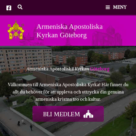
Hoppa
MENY
till
innehåll
Armeniska Apostoliska
Kyrkan Göteborg
Armeniska Apostoliska Kyrkan
Göteborg
Välkommen till
Armeniska Apostoliska Kyrka
! Här finner du
allt du behöver för att uppleva och uttrycka din genuina
armeniska kristna tro och kultur.
BLI MEDLEM